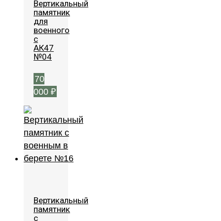
Вертикальный
памятник
для
военного
с
АК47
№04
70
000
₽
Вертикальный
памятник
с