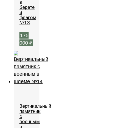
в
берете
и
флагом
№13
175
000
₽
Вертикальный
памятник
с
военным
в