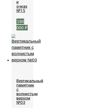
и
очках
№15
190
000
₽
Вертикальный
памятник
с
волнистым
верхом
№03