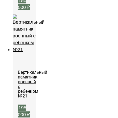
150
000
₽
Вертикальный
памятник
военный
с
ребенком
№21
195
000
₽