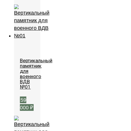
Вертикальный
памятник
для
военного
ВДВ
№01
59
000
₽