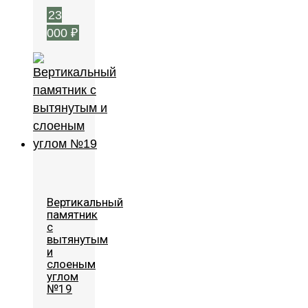
23
000
₽
Вертикальный
памятник
с
вытянутым
и
слоеным
углом
№19