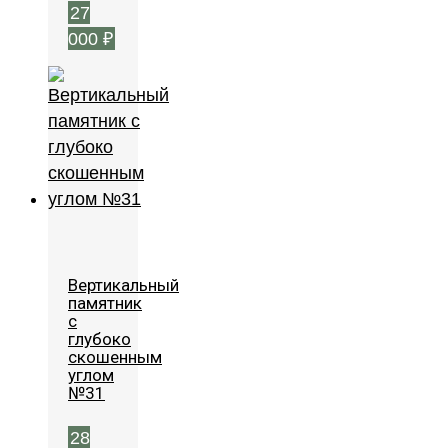
27
000
₽
Вертикальный
памятник
с
глубоко
скошенным
углом
№31
28