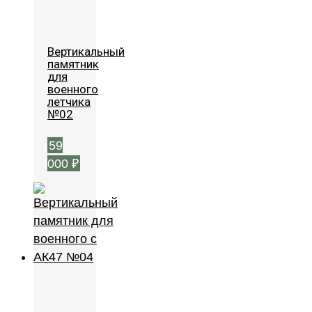
Вертикальный
памятник
для
военного
летчика
№02
59
000
₽