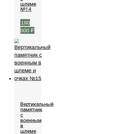
шлеме
№14
190
000
₽
Вертикальный
памятник
с
военным
в
шлеме