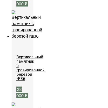
000
₽
Вертикальный
памятник
с
гравированной
березой
№36
28
000
₽