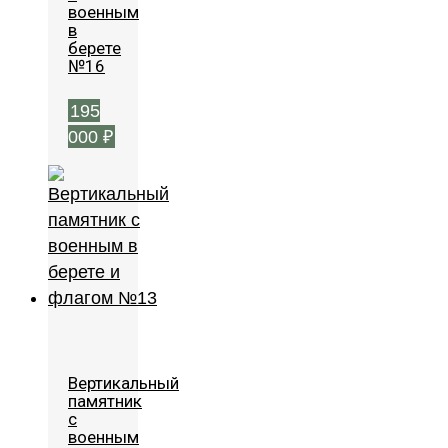
военным
в
берете
№16
195
000
₽
Вертикальный
памятник
с
военным