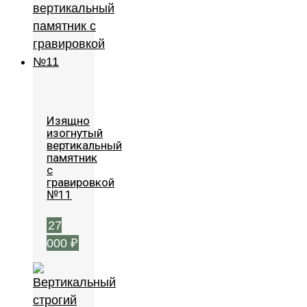
Изящно
изогнутый
вертикальный
памятник
с
гравировкой
№11
27
000
₽