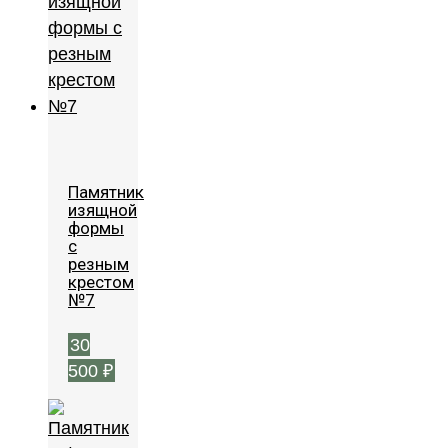
Памятник
изящной
формы
с
резным
крестом
№7
30
500
₽