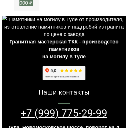
000
₽
Гранитная мастерская ТКК - производство
памятников
на могилу в Туле
Наши контакты
+7 (999) 775-29-99
Тула, Новомосковское шоссе, поворот на д.