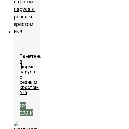
Памятник
в
форме
паруса
с
резным
крестом
№6
32
000
₽