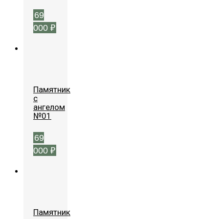
69
000
₽
Памятник
с
ангелом
№01
69
000
₽
Памятник