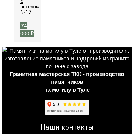
с
ангелом
№17
74
000
₽
Гранитная мастерская ТКК - производство
памятников
на могилу в Туле
Наши контакты