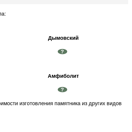
па:
Дымовский
?
Амфиболит
?
оимости изготовления памятника из других видов