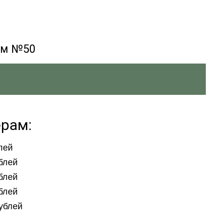
ом №50
ерам:
лей
блей
блей
блей
рублей