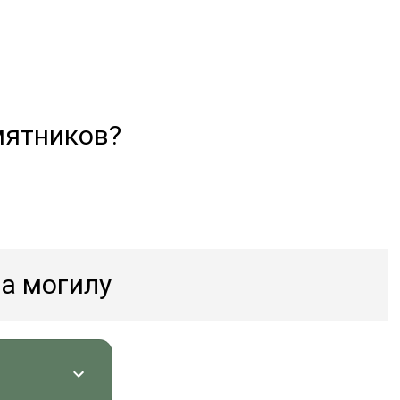
мятников?
а могилу