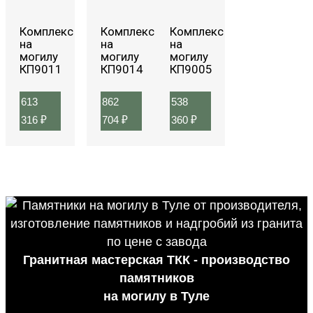
Комплекс
Комплекс
Комплекс
на
на
на
могилу
могилу
могилу
КП9011
КП9014
КП9005
613
862
538
316
₽
704
₽
360
₽
Гранитная мастерская ТКК - производство
памятников
на могилу в Туле