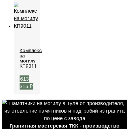
Комплекс
на
могилу
КП9011
613
316
₽
Гранитная мастерская ТКК - производство