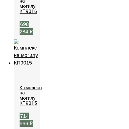
на
могилу
КП9016
698
284
₽
Комплекс
на
могилу
КП9015
714
966
₽