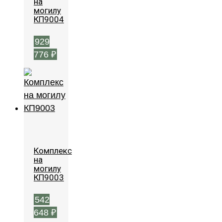
на
могилу
КП9004
929
776
₽
Комплекс
на
могилу
КП9003
542
648
₽