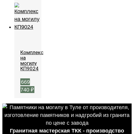
Комплекс
на
могилу
КП9024
669
740
₽
Гранитная мастерская ТКК - производство