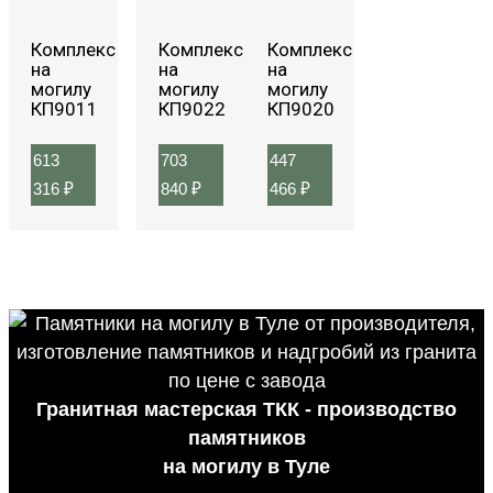
Комплекс
Комплекс
Комплекс
на
на
на
могилу
могилу
могилу
КП9011
КП9022
КП9020
613
703
447
316
₽
840
₽
466
₽
Гранитная мастерская ТКК - производство
памятников
на могилу в Туле