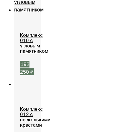
Комплекс
010 с
угловым
памятником
192
250
₽
Комплекс
012 с
несколькими
крестами