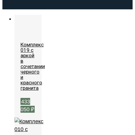
Комплекс
019 с
аркой
в
сочетании
черного
и
красного
гранита
433
050
₽