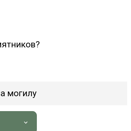
мятников?
а могилу