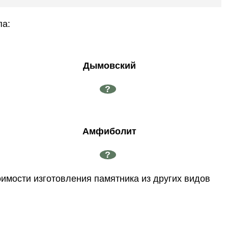
па:
Дымовский
?
Амфиболит
?
оимости изготовления памятника из других видов