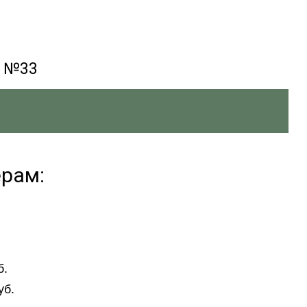
к №33
ерам:
.
.
.
б.
уб.