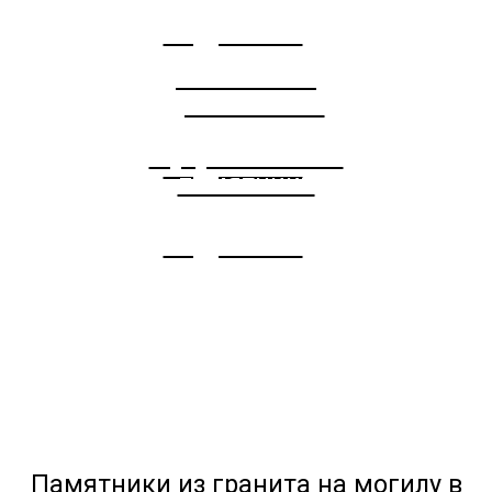
Подробнее
Памятники
для военных
Мусульманские
Подробнее
памятники
Подробнее
Памятники из гранита на могилу в