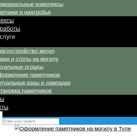
емориальные комплексы
етники и надгробья
ексы
работы
услуги
лагоустройство могил
вки и столы на могилу
огильные ограды
формление памятников
итуальные вазы и лампадки
становка памятников
вы
кты