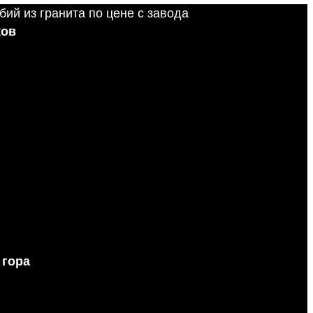
ков
 гора