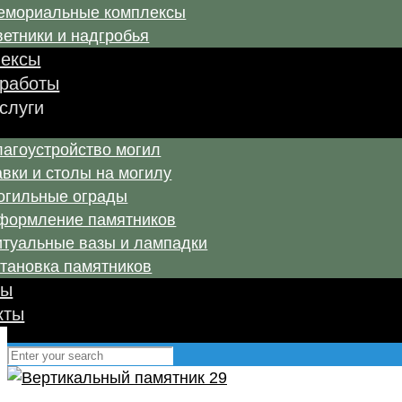
емориальные комплексы
етники и надгробья
ексы
работы
услуги
лагоустройство могил
вки и столы на могилу
огильные ограды
формление памятников
итуальные вазы и лампадки
становка памятников
вы
кты