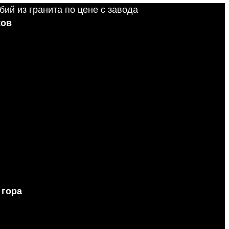
ков
 гора