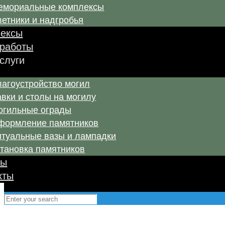
емориальные комплексы
етники и надгробья
ексы
работы
услуги
лагоустройство могил
вки и столы на могилу
огильные ограды
формление памятников
итуальные вазы и лампадки
становка памятников
вы
кты