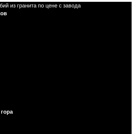
ков
 гора