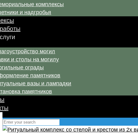
емориальные комплексы
етники и надгробья
ексы
работы
услуги
лагоустройство могил
вки и столы на могилу
огильные ограды
формление памятников
итуальные вазы и лампадки
становка памятников
вы
кты